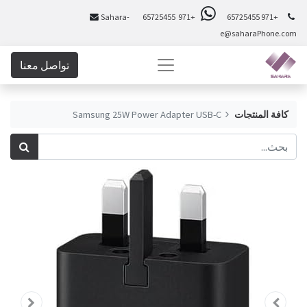
Sahara-
+971 65725455
+971 65725455
e@saharaPhone.com
تواصل معنا
كافة المنتجات
Samsung 25W Power Adapter USB-C