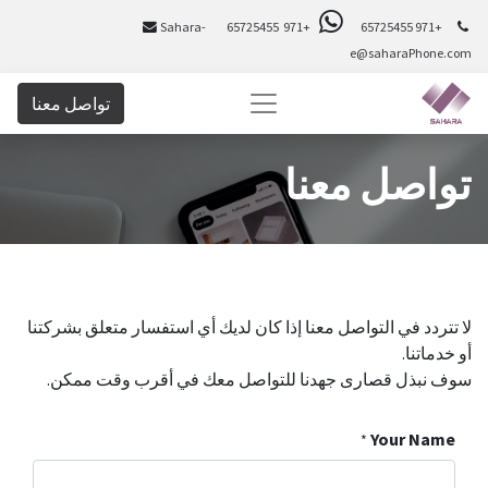
Sahara-
+971 65725455
+971 65725455
e@saharaPhone.com
تواصل معنا
تواصل معنا
لا تتردد في التواصل معنا إذا كان لديك أي استفسار متعلق بشركتنا
أو خدماتنا.
سوف نبذل قصارى جهدنا للتواصل معك في أقرب وقت ممكن.
Your Name
*