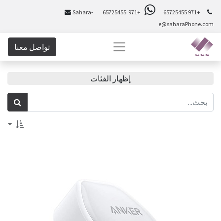
Sahara-
+971 65725455
+971 65725455
e@saharaPhone.com
تواصل معنا
إظهار الفئات